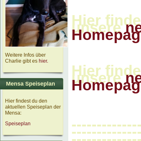
Hier find
unsere
n
Homepag
Weitere Infos über
Charlie gibt es
hier.
Hier find
unsere
n
Homepag
Mensa Speiseplan
Hier findest du den
aktuellen Speiseplan der
Mensa:
-------------
Speiseplan
-------------
-------------