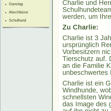
Charlie und Her
Ganztag
Schulhundeteam,
Abschlüsse
werden, um Ihre
Schulhund
Zu Charlie:
Charlie ist 3 Ja
ursprünglich Re
Vorbesitzern ni
Tierschutz auf. 
an die Familie K
unbeschwertes L
Charlie ist ein 
Windhunde, wob
schnellsten Wind
das Image des g
auf ihn nicht zu