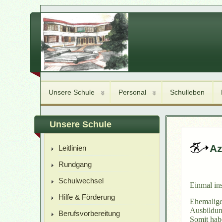
Unsere Schule
Personal
Schulleben
Unsere Schule
Az
Leitlinien
Rundgang
Schulwechsel
Einmal ins
Hilfe & Förderung
Ehemalige 
Ausbildun
Berufsvorbereitung
Somit habe